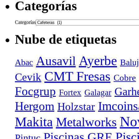
Categorías
Categorías
Nube de etiquetas
Ayerbe
Ausavil
Abac
Baluj
CMT Fresas
Cevik
Cobre
Focgrup
Garh
Fortex
Galagar
Hergom
Imcoins
Holzstar
No
Makita
Metalworks
Piscinas GRE
Pisc
Pintuc