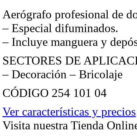
SECTORES DE APLICAC
– Decoración – Bricolaje
CÓDIGO 254 101 04
Ver características y precios
Visita nuestra Tienda Onlin
Ferretería Ferrsada, S.L. est
Mercantil de La Coruña To
Cif B-15263627 Telf-Fax: 