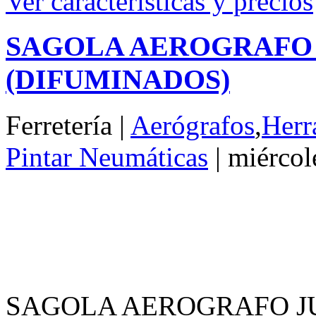
Ferretería |
Aerógrafos
,
Herr
Pintar Neumáticas
| miércol
SAGOLA AEROGRAFO JU
Aerógrafo profesional de do
– Especial difuminados.
– Incluye manguera y depós