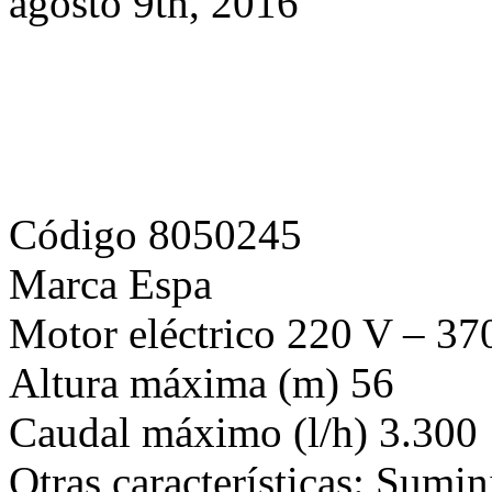
Código 8050245
Marca Espa
Motor eléctrico 220 V – 3
Altura máxima (m) 56
Caudal máximo (l/h) 3.300
Otras características: Sumi
m cable y 15 m cuerda
Peso 11 Kg
Dimensiones (cm) 15 x 10 