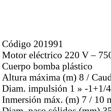
Código 201991
Motor eléctrico 220 V – 7
Cuerpo bomba plástico
Altura máxima (m) 8 / Caud
Diam. impulsión 1 » -1+1/4
Inmersión máx. (m) 7 / 10 m
Diam. paso sólidos (mm) 35
Peso 6,25 Kg
Dimensiones (cm) 22 x 18 
Ver características y precios