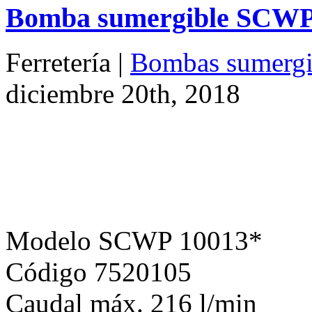
Bomba sumergible SCWP 
Ferretería |
Bombas sumergi
diciembre 20th, 2018
Modelo SCWP 10013*
Código 7520105
Caudal máx. 216 l/min
Elevación máx. 11,5 m
Profundidad máx. 7 m
Cable 10 m