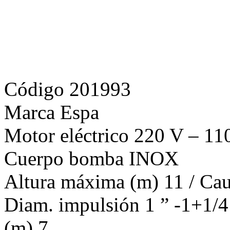
Código 201993
Marca Espa
Motor eléctrico 220 V – 1
Cuerpo bomba INOX
Altura máxima (m) 11 / Cau
Diam. impulsión 1 ” -1+1/4 
(m) 7
Diam. paso sólidos (mm) 35
Otras características 10 m c
Peso 6,9 Kg