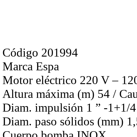
Código 201994
Marca Espa
Motor eléctrico 220 V – 1
Altura máxima (m) 54 / Cau
Diam. impulsión 1 ” -1+1/4
Diam. paso sólidos (mm) 1,
Cuerpo bomba INOX
Otras características 10 m c
Peso 11,8 Kg
Dimensiones (cm) 19,5 x 13