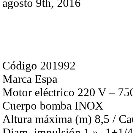
Código 201992
Marca Espa
Motor eléctrico 220 V – 7
Cuerpo bomba INOX
Altura máxima (m) 8,5 / Ca
Diam. impulsión 1 » -1+1/4
Diam. paso sólidos (mm) 5 
Otras características 10 m c
Peso 5,9 Kg