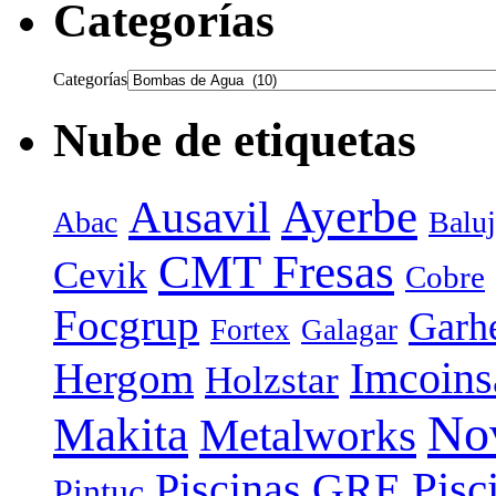
Categorías
Categorías
Nube de etiquetas
Ayerbe
Ausavil
Abac
Baluj
CMT Fresas
Cevik
Cobre
Focgrup
Garh
Fortex
Galagar
Hergom
Imcoins
Holzstar
No
Makita
Metalworks
Piscinas GRE
Pisc
Pintuc