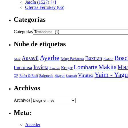
Jardín (1527)
[+]
Ofertas Ferrokey (66)
Categorías
Categorías
Nube de etiquetas
Ayerbe
Bosc
Ausavil
Baxtran
Abac
Baluja Barbacoas
Biohort
Makita
Lombarte
Invicta
Meta
Imcoinsa
Kruger
Karcher
Yaim - Yagu
Virutex
Stayer
Salgueda
Rofer & Rodi
QP
Unicraft
Archivos
Archivos
Meta:
Acceder