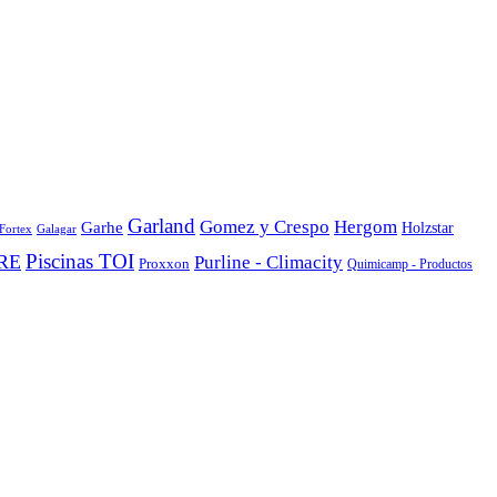
Garland
Gomez y Crespo
Hergom
Garhe
Holzstar
Fortex
Galagar
Piscinas TOI
GRE
Purline - Climacity
Proxxon
Quimicamp - Productos