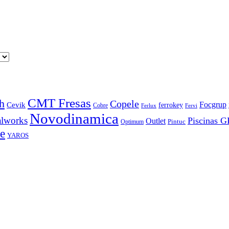
CMT Fresas
h
Copele
Focgrup
Cevik
ferrokey
Cobre
Ferlux
Fervi
Novodinamica
lworks
Piscinas 
Outlet
Pintuc
Optimum
e
YAROS