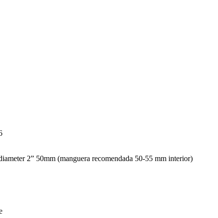
6
nal diameter 2” 50mm (manguera recomendada 50-55 mm interior)
e