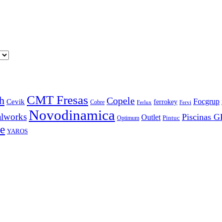
CMT Fresas
h
Copele
Focgrup
Cevik
ferrokey
Cobre
Ferlux
Fervi
Novodinamica
lworks
Piscinas 
Outlet
Pintuc
Optimum
e
YAROS