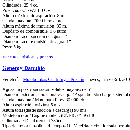
Cilindrada: 25,4 cc.
Potencia: 0,7 kW./ 1,0 CV
Altura máxima de aspiración: 8 m.
Caudal máximo: 7000 litros/hora
Altura máxima de impulsión: 35 m.
Depósito de combustible: 0,6 litros
Diámetro racor succión de agua: 1”
Diámetro racor expulsión de agua: 1”
Peso: 5 kg.
Ver características y precios
Genergy Danubio
Ferretería |
Motobombas Centrífugas Presión
| jueves, marzo 3rd, 201
Aguas limpias y sucias sin sólidos mayores de 5º
Diámetro exterior aspiración/descarga / Aspiration/discharge exter
Caudal máximo / Maximum fl ow 30.000 l/h
Altura aspiración máxima 5 mts
Altura total (desde succión a descarga) 90 mts
Modelo motor / Engine model GENERGY SG130
Cilindrada / Displacement 385cc
Tipo de motor Gasolina, 4 tiempos OHV refrigeración forzada por air