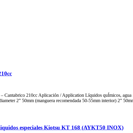
210cc
– Cantabrico 210cc Aplicación / Application Líquidos quÍmicos, agua s
ernal diameter 2” 50mm (manguera recomendada 50-55mm interior) 2”
quidos especiales Kiotsu KT 168 (AYKT50 INOX)