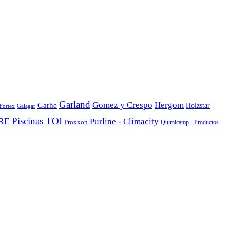
Garland
Gomez y Crespo
Hergom
Garhe
Holzstar
Fortex
Galagar
Piscinas TOI
GRE
Purline - Climacity
Proxxon
Quimicamp - Productos