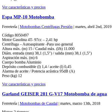
Ver características y precios
Espa MP-10 Motobomba
Ferretería |
Motobombas Centrífugas Presión
| martes, abril 2nd, 2019
Código 8050497
Motor Gasolina 4T- 97cc – 2,41 hp
Centrífuga – Autoaspirante -Para uso general
Altura máx. (m) 15 / Caudal máx. (l/h) 11.000
Diám. entrada (mm) 38,1 (1,5″) / salida (mm) 38,1 (1,5″)
Aspiración máx. (m) 6
Cuerpo bomba Aluminio
Depósito combustible (l) 1,4 / aceite (l) 0,45
Alarma de aceite / Potencia acústica 95dB (A)
Peso (kg) 12
Ver características y precios
Garland GEISER 281 G-V17 Motobomba de agua
Ferretería |
Motobombas de Caudal
| martes, marzo 13th, 2018
Motor: 2 tiempos