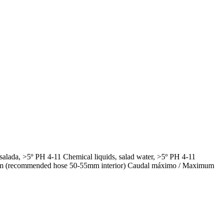
alada, >5º PH 4-11 Chemical liquids, salad water, >5º PH 4-11
 50mm (recommended hose 50-55mm interior) Caudal máximo / Maximum