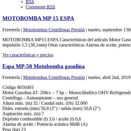
RSS
Comments
RSS
MOTOBOMBA MP 15 ESPA
Ferretería |
Motobombas Centrífugas Presión
| martes, septiembre 13t
MOTOBOMBA MP15 ESPA Características del artículo Motor Gasolin
impulsión 1,5 (38,1mm) Otras características Alarma de aceite, potenc
Ver características y precios
Espa MP-50 Motobomba gasolina
Ferretería |
Motobombas Centrífugas Presión
| martes, abril 2nd, 2019
Código 8050493
Motor Gasolina 4T- 208cc – 7 hp – Monocilíndrico OHV-Refrigerado
Centrífuga – Autoaspirante – uso general
Altura máx. (m) 32 / Caudal máx. (l/h) 32.000
Diám. entrada (mm) 50,8 (2″) / salida (mm) 50,8 (2″)
Aspiración máx. (m) 7
Depósito combustible (l) 3,6 / aceite (l) 0,6
Alarma de aceite / Potencia acústica 98dB (A)
Peso (kg) 23