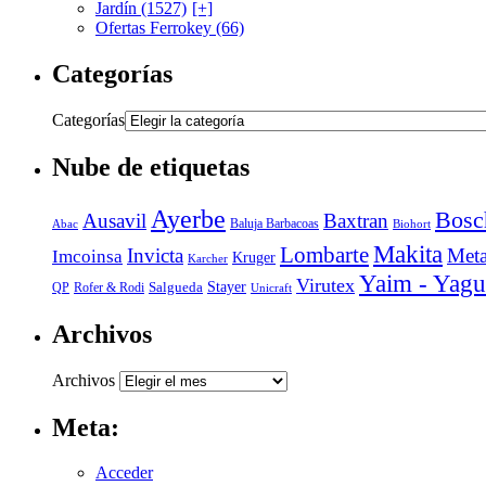
Jardín (1527)
[+]
Ofertas Ferrokey (66)
Categorías
Categorías
Nube de etiquetas
Ayerbe
Bosc
Ausavil
Baxtran
Abac
Baluja Barbacoas
Biohort
Makita
Lombarte
Invicta
Meta
Imcoinsa
Kruger
Karcher
Yaim - Yagu
Virutex
Stayer
Salgueda
Rofer & Rodi
QP
Unicraft
Archivos
Archivos
Meta:
Acceder